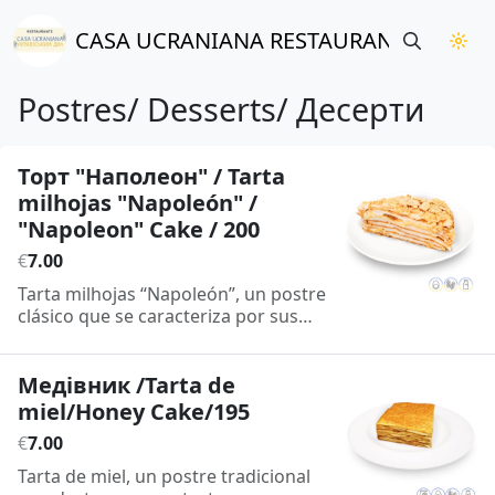
CASA UCRANIANA RESTAURANTE УКРАЇ
Postres/ Desserts/ Десерти
Торт "Наполеон" / Tarta
milhojas "Napoleón" /
"Napoleon" Cake / 200
€
7
.
00
Tarta milhojas “Napoleón”, un postre
clásico que se caracteriza por sus
múltiples capas de masa crujiente y
su suave crema pastelera, creando
un contraste perfecto entre la
Медівник /Tarta de
textura ligera y el sabor dulce y
miel/Honey Cake/195
cremoso. / “Napoleon” cake, a classic
€
7
.
00
dessert known for its multiple layers
of crispy pastry and smooth custard
Tarta de miel, un postre tradicional
cream, creating a perfect contrast