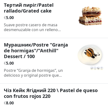
Тертий пиріг/Pastel
rallado/Grated cake
€
5
.
00
Suave postre casero de masa
desmenuzable con un relleno
aromático/Delicate homemade
dessert with crumbly pastry and a
fragrant filling.
Мурашник/Postre "Granja
de hormigas"/"Anthill"
Dessert / 100
€
5
.
00
Postre “Granja de hormigas”, un
delicioso y original postre que
combina galletas trituradas con
dulce de leche, creando una mezcla
suave y dulce, perfecta para los
Чіз Кейк Ягідний 220 \ Pastel de queso
amantes de los sabores clásicos con
con frutos rojos 220
un toque único./“Ant Hill” dessert, a
€
8
.
00
delicious and original treat that